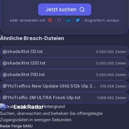
Jetzt suchen
oder anmelden mit
· Angreifern voraus
Ähnliche Breach-Dateien
@shadeXtxt (3).txt
5.000.000
Zeilen
@shadeXtxt (20).txt
5.000.000
Zeilen
@shadeXtxt (19).txt
5.000.000
Zeilen
@YtsTraffics New Update UHQ 512k Ulp 23-4-2026.txt
516.058
Zeilen
@YtsTraffic 2M ULTRA Fresh Ulp.txt
1.968.582
Zeilen
LeakRadar
Suchen, überwachen und beheben Sie offengelegte
Zugangsdaten in wenigen Sekunden.
Radar Forge SASU