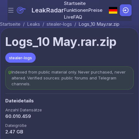
Startseite
LeakRadar
Funktionen
Preise
Menu
Skip to content
Live
FAQ
Startseite
/
Leaks
/
stealer-logs
/
Logs_10 May.rar.zip
Logs_10 May.rar.zip
stealer-logs
Indexed from public material only. Never purchased, never
altered. Verified sources: public forums and Telegram
channels.
Dateidetails
Anzahl Datensätze
60.010.459
Dateigröße
2.47 GB