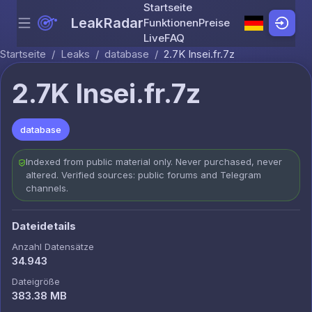
Startseite
LeakRadar
Funktionen
Preise
Menu
Skip to content
Live
FAQ
Startseite
/
Leaks
/
database
/
2.7K Insei.fr.7z
2.7K Insei.fr.7z
database
Indexed from public material only. Never purchased, never
altered. Verified sources: public forums and Telegram
channels.
Dateidetails
Anzahl Datensätze
34.943
Dateigröße
383.38 MB