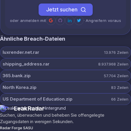
Jetzt suchen
oder anmelden mit
· Angreifern voraus
Ähnliche Breach-Dateien
luxrender.net.rar
13.976
Zeilen
shipping_address.rar
8.937.968
Zeilen
365.bank.zip
57.704
Zeilen
North Korea.zip
83
Zeilen
US Department of Education.zip
66
Zeilen
LeakRadar
Suchen, überwachen und beheben Sie offengelegte
Zugangsdaten in wenigen Sekunden.
Radar Forge SASU