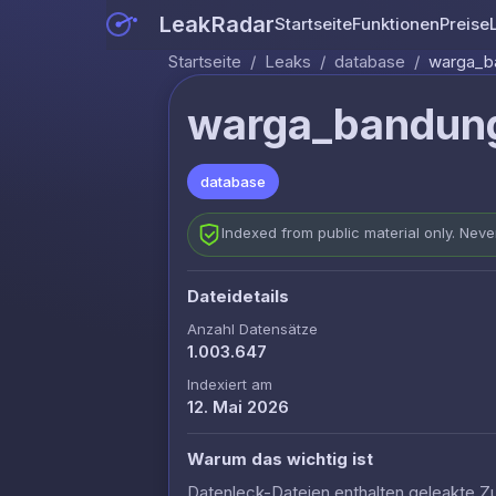
LeakRadar
Startseite
Funktionen
Preise
Startseite
/
Leaks
/
database
/
warga_b
warga_bandun
database
Indexed from public material only. Nev
Dateidetails
Anzahl Datensätze
1.003.647
Indexiert am
12. Mai 2026
Warum das wichtig ist
Datenleck-Dateien enthalten geleakte Z