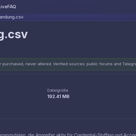
Live
FAQ
Skip to content
andung.csv
g.csv
er purchased, never altered. Verified sources: public forums and Teleg
Dateigröße
192.41 MB
ugangsdaten, die Angreifer aktiv für Credential-Stuffing und Ac