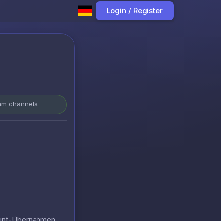
Login / Register
ram channels.
count-Übernahmen