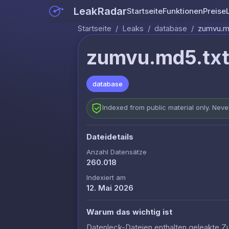
LeakRadar
Startseite
Funktionen
Preise
Startseite
/
Leaks
/
database
/
zumvu.m
zumvu.md5.tx
database
Indexed from public material only. Nev
Dateidetails
Anzahl Datensätze
260.018
Indexiert am
12. Mai 2026
Warum das wichtig ist
Datenleck-Dateien enthalten geleakte Z