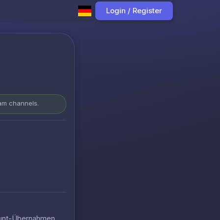
Login / Register
ram channels.
count-Übernahmen