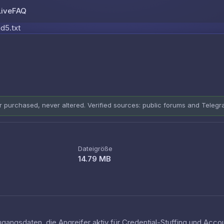
Live
FAQ
Skip to content
d5.txt
t
er purchased, never altered. Verified sources: public forums and Teleg
Dateigröße
14.79 MB
ugangsdaten, die Angreifer aktiv für Credential-Stuffing und Ac