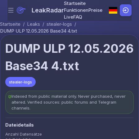
Startseite
LeakRadar
Funktionen
Preise
Menu
Skip to content
Live
FAQ
Startseite
/
Leaks
/
stealer-logs
/
DUMP ULP 12.05.2026 Base34 4.txt
DUMP ULP 12.05.2026
Base34 4.txt
stealer-logs
Indexed from public material only. Never purchased, never
altered. Verified sources: public forums and Telegram
channels.
Dateidetails
Anzahl Datensätze