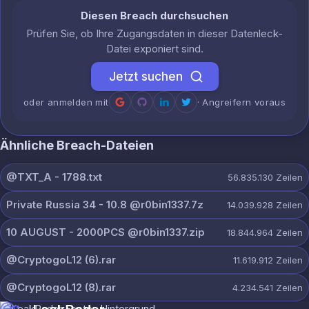
Diesen Breach durchsuchen
Prüfen Sie, ob Ihre Zugangsdaten in dieser Datenleck-
Datei exponiert sind.
Jetzt suchen
oder anmelden mit
· Angreifern voraus
Ähnliche Breach-Dateien
@TXT_A - 1788.txt
56.835.130
Zeilen
Private Russia 34 - 10.8 @r0bin1337.7z
14.039.928
Zeilen
10 AUGUST - 2000PCS @r0bin1337.zip
18.844.964
Zeilen
@CryptogoL12 (6).rar
11.619.912
Zeilen
@CryptogoL12 (8).rar
4.234.541
Zeilen