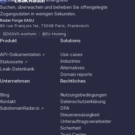
LeakRadar
Suchen, überwachen und beheben Sie offengelegte
Zugangsdaten in wenigen Sekunden.
Radar Forge SASU
60 rue François 1er, 75008 Paris, Frankreich
DSGVO-konform
EU-Hosting
Produkt
Solutions
API-Dokumentation
Use cases
↗
Industries
Statusseite
↗
Alternatives
Leak-Datenbank
Domain reports
Unternehmen
Rechtliches
Blog
Nutzungsbedingungen
Kontakt
Datenschutzerklärung
SubdomainRadar.io
DPA
↗
Steueransässigkeit
Unterauftragsverarbeiter
Sicherheit
Trust Center