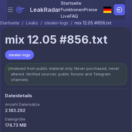
Startseite
LeakRadar
Funktionen
Preise
Menu
Skip to content
Live
FAQ
Startseite
/
Leaks
/
stealer-logs
/
mix 12.05 #856.txt
mix 12.05 #856.txt
stealer-logs
Indexed from public material only. Never purchased, never
altered. Verified sources: public forums and Telegram
channels.
Dateidetails
Anzahl Datensätze
2.183.292
Dateigröße
174.73 MB