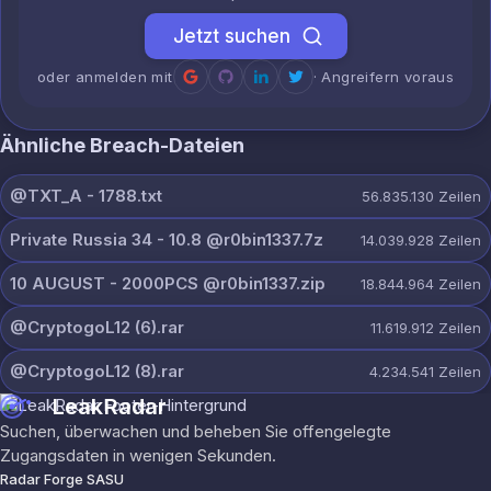
Jetzt suchen
oder anmelden mit
· Angreifern voraus
Ähnliche Breach-Dateien
@TXT_A - 1788.txt
56.835.130
Zeilen
Private Russia 34 - 10.8 @r0bin1337.7z
14.039.928
Zeilen
10 AUGUST - 2000PCS @r0bin1337.zip
18.844.964
Zeilen
@CryptogoL12 (6).rar
11.619.912
Zeilen
@CryptogoL12 (8).rar
4.234.541
Zeilen
LeakRadar
Suchen, überwachen und beheben Sie offengelegte
Zugangsdaten in wenigen Sekunden.
Radar Forge SASU