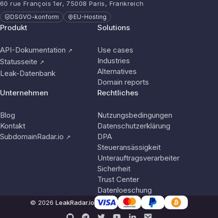
60 rue François 1er, 75008 Paris, Frankreich
DSGVO-konform
EU-Hosting
Produkt
Solutions
API-Dokumentation
Use cases
↗
Industries
Statusseite
↗
Alternatives
Leak-Datenbank
Domain reports
Unternehmen
Rechtliches
Blog
Nutzungsbedingungen
Kontakt
Datenschutzerklärung
SubdomainRadar.io
DPA
↗
Steueransässigkeit
Unterauftragsverarbeiter
Sicherheit
Trust Center
Datenloeschung
© 2026
LeakRadar.io