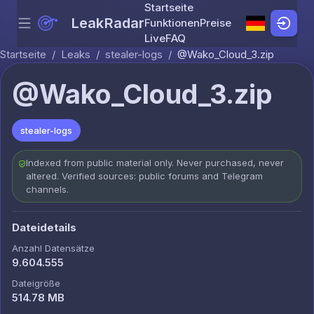
Startseite
LeakRadar
Funktionen
Preise
Menu
Skip to content
Live
FAQ
Startseite
/
Leaks
/
stealer-logs
/
@Wako_Cloud_3.zip
@Wako_Cloud_3.zip
stealer-logs
Indexed from public material only. Never purchased, never
altered. Verified sources: public forums and Telegram
channels.
Dateidetails
Anzahl Datensätze
9.604.555
Dateigröße
514.78 MB