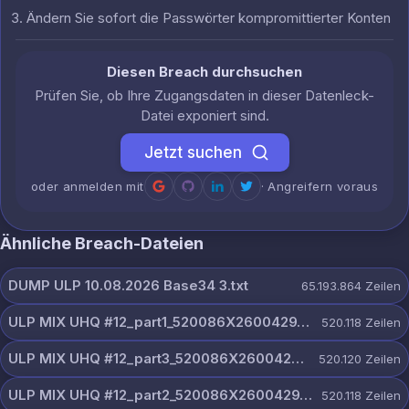
Ändern Sie sofort die Passwörter kompromittierter Konten
Diesen Breach durchsuchen
Prüfen Sie, ob Ihre Zugangsdaten in dieser Datenleck-
Datei exponiert sind.
Jetzt suchen
oder anmelden mit
· Angreifern voraus
Ähnliche Breach-Dateien
DUMP ULP 10.08.2026 Base34 3.txt
65.193.864
Zeilen
ULP MIX UHQ #12_part1_520086X2600429_@dextercloud7.txt
520.118
Zeilen
ULP MIX UHQ #12_part3_520086X2600429_@dextercloud7.txt
520.120
Zeilen
ULP MIX UHQ #12_part2_520086X2600429_@dextercloud7.txt
520.118
Zeilen