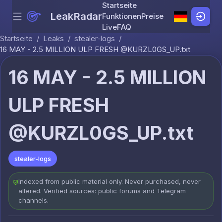
Startseite
LeakRadar
Funktionen
Preise
Menu
Skip to content
Live
FAQ
Startseite
/
Leaks
/
stealer-logs
/
16 MAY - 2.5 MILLION ULP FRESH @KURZL0GS_UP.txt
16 MAY - 2.5 MILLION
ULP FRESH
@KURZL0GS_UP.txt
stealer-logs
Indexed from public material only. Never purchased, never
altered. Verified sources: public forums and Telegram
channels.