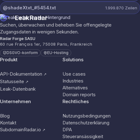
@shadeXtxt_#5454.txt
1.999.870
Zeilen
LeakRadar
Suchen, überwachen und beheben Sie offengelegte
Zugangsdaten in wenigen Sekunden.
Radar Forge SASU
60 rue François 1er, 75008 Paris, Frankreich
DSGVO-konform
EU-Hosting
Produkt
Solutions
API-Dokumentation
Use cases
↗
Industries
Statusseite
↗
Alternatives
Leak-Datenbank
Domain reports
Unternehmen
Rechtliches
Blog
Nutzungsbedingungen
Kontakt
Datenschutzerklärung
SubdomainRadar.io
DPA
↗
Steueransässigkeit