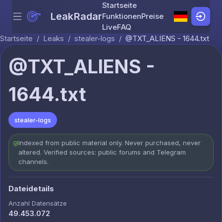
Startseite
LeakRadar
Funktionen
Preise
Menu
Skip to content
Live
FAQ
Startseite
/
Leaks
/
stealer-logs
/
@TXT_ALIENS - 1644.txt
@TXT_ALIENS -
1644.txt
stealer-logs
Indexed from public material only. Never purchased, never
altered. Verified sources: public forums and Telegram
channels.
Dateidetails
Anzahl Datensätze
49.453.072