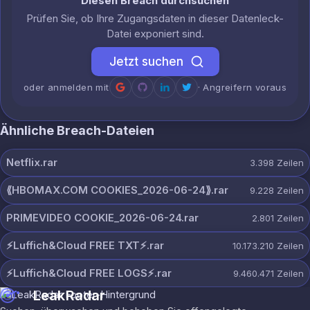
Diesen Breach durchsuchen
Prüfen Sie, ob Ihre Zugangsdaten in dieser Datenleck-
Datei exponiert sind.
Jetzt suchen
oder anmelden mit
· Angreifern voraus
Ähnliche Breach-Dateien
Netflix.rar
3.398
Zeilen
⟪HBOMAX.COM COOKIES_2026-06-24⟫.rar
9.228
Zeilen
PRIMEVIDEO COOKIE_2026-06-24.rar
2.801
Zeilen
⚡️Luffich&Cloud FREE TXT⚡️.rar
10.173.210
Zeilen
⚡️Luffich&Cloud FREE LOGS⚡️.rar
9.460.471
Zeilen
LeakRadar