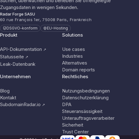
Suchen, überwachen und beheben Sie offengelegte
Zugangsdaten in wenigen Sekunden.
Radar Forge SASU
60 rue François 1er, 75008 Paris, Frankreich
DSGVO-konform
EU-Hosting
Produkt
Solutions
API-Dokumentation
Use cases
↗
Industries
Statusseite
↗
Alternatives
Leak-Datenbank
Domain reports
Unternehmen
Rechtliches
Blog
Nutzungsbedingungen
Kontakt
Datenschutzerklärung
SubdomainRadar.io
DPA
↗
Steueransässigkeit
Unterauftragsverarbeiter
Sicherheit
Trust Center