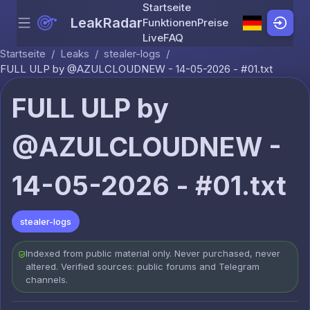
Startseite
LeakRadar
Funktionen
Preise
Menu
Skip to content
Live
FAQ
Startseite
/
Leaks
/
stealer-logs
/
FULL ULP by @AZULCLOUDNEW - 14-05-2026 - #01.txt
FULL ULP by
@AZULCLOUDNEW -
14-05-2026 - #01.txt
stealer-logs
Indexed from public material only. Never purchased, never
altered. Verified sources: public forums and Telegram
channels.