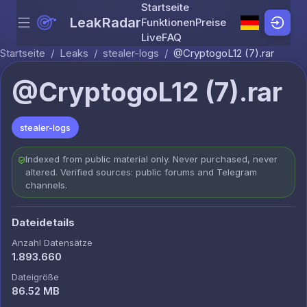
Startseite
LeakRadar
Funktionen
Preise
Menu
Skip to content
Live
FAQ
Startseite
/
Leaks
/
stealer-logs
/
@CryptogoL12 (7).rar
@CryptogoL12 (7).rar
stealer-logs
Indexed from public material only. Never purchased, never
altered. Verified sources: public forums and Telegram
channels.
Dateidetails
Anzahl Datensätze
1.893.660
Dateigröße
86.52 MB