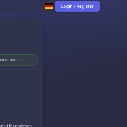
Login / Register
ram channels.
count-Übernahmen