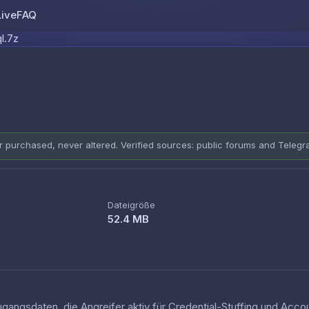
Live
FAQ
Skip to content
l.7z
er purchased, never altered. Verified sources: public forums and Teleg
Dateigröße
52.4 MB
ugangsdaten, die Angreifer aktiv für Credential-Stuffing und Ac