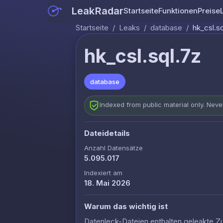
LeakRadar
Startseite
Funktionen
Preise
Startseite
/
Leaks
/
database
/
hk_csl.sq
hk_csl.sql.7z
database
Indexed from public material only. Nev
Dateidetails
Anzahl Datensätze
5.095.017
Indexiert am
18. Mai 2026
Warum das wichtig ist
Datenleck-Dateien enthalten geleakte Z