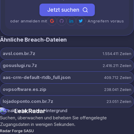
Jetzt suchen
oder anmelden mit
· Angreifern voraus
Ähnliche Breach-Dateien
avsl.com.br.7z
1.554.411
Zeilen
gosuslugi.ru.7z
2.416.211
Zeilen
aas-crm-default-rtdb_full.json
409.712
Zeilen
ovpsoftware.es.zip
238.041
Zeilen
lojadoponto.com.br.7z
23.051
Zeilen
LeakRadar
Suchen, überwachen und beheben Sie offengelegte
Zugangsdaten in wenigen Sekunden.
Radar Forge SASU