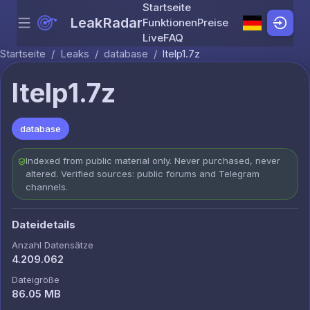
Startseite
LeakRadar
Funktionen
Preise
Menu
Skip to content
Live
FAQ
Startseite
/
Leaks
/
database
/
ltelp1.7z
ltelp1.7z
database
Indexed from public material only. Never purchased, never
altered. Verified sources: public forums and Telegram
channels.
Dateidetails
Anzahl Datensätze
4.209.062
Dateigröße
86.05 MB