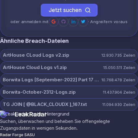
Jetzt suchen
oder anmelden mit
· Angreifern voraus
Ähnliche Breach-Dateien
ArtHouse CLoud Logs v2.zip
12.930.735
Zeilen
ArtHouse Cloud Logs v1.zip
15.050.511
Zeilen
Borwita Logs [September-2022] Part 17 [2307 Pcs].zip
10.768.478
Zeilen
Borwita-October-2312-Logs.zip
11.437.904
Zeilen
TG JOIN [ @BLACK_CLOUDX ]_167.txt
11.094.930
Zeilen
LeakRadar
Suchen, überwachen und beheben Sie offengelegte
Zugangsdaten in wenigen Sekunden.
Radar Forge SASU