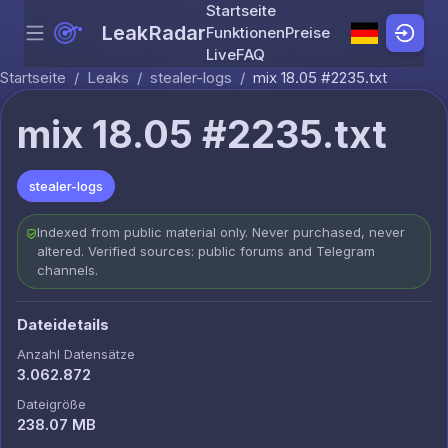
Startseite
LeakRadar
Funktionen
Preise
Menu
Skip to content
Live
FAQ
Startseite
/
Leaks
/
stealer-logs
/
mix 18.05 #2235.txt
mix 18.05 #2235.txt
stealer-logs
Indexed from public material only. Never purchased, never
altered. Verified sources: public forums and Telegram
channels.
Dateidetails
Anzahl Datensätze
3.062.872
Dateigröße
238.07 MB