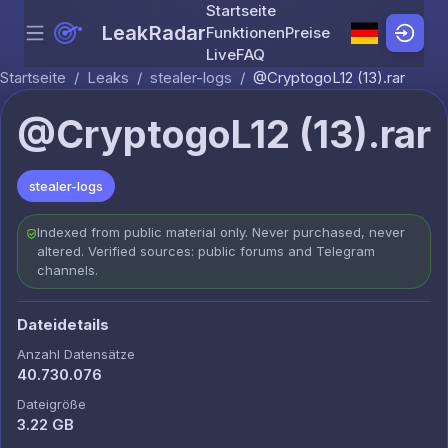
Startseite
LeakRadar
Funktionen
Preise
Menu
Skip to content
Live
FAQ
Startseite
/
Leaks
/
stealer-logs
/
@CryptogoL12 (13).rar
@CryptogoL12 (13).rar
stealer-logs
Indexed from public material only. Never purchased, never
altered. Verified sources: public forums and Telegram
channels.
Dateidetails
Anzahl Datensätze
40.730.076
Dateigröße
3.22 GB