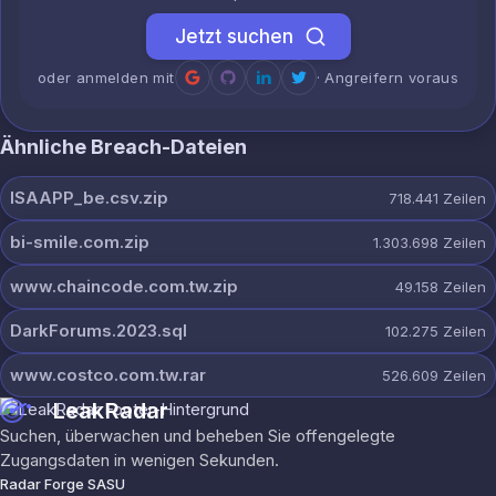
Jetzt suchen
oder anmelden mit
· Angreifern voraus
Ähnliche Breach-Dateien
ISAAPP_be.csv.zip
718.441
Zeilen
bi-smile.com.zip
1.303.698
Zeilen
www.chaincode.com.tw.zip
49.158
Zeilen
DarkForums.2023.sql
102.275
Zeilen
www.costco.com.tw.rar
526.609
Zeilen
LeakRadar
Suchen, überwachen und beheben Sie offengelegte
Zugangsdaten in wenigen Sekunden.
Radar Forge SASU