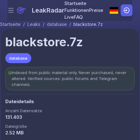
Startseite
LeakRadar
Funktionen
Preise
Menu
Skip to content
Live
FAQ
Startseite
/
Leaks
/
database
/
blackstore.7z
blackstore.7z
database
Indexed from public material only. Never purchased, never
altered. Verified sources: public forums and Telegram
channels.
Dateidetails
Anzahl Datensätze
131.403
Dateigröße
2.52 MB