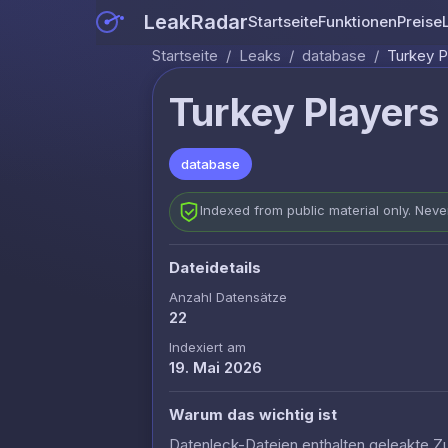
LeakRadar
Startseite
Funktionen
Preise
Startseite
/
Leaks
/
database
/
Turkey P
Turkey Players
database
Indexed from public material only. Nev
Dateidetails
Anzahl Datensätze
22
Indexiert am
19. Mai 2026
Warum das wichtig ist
Datenleck-Dateien enthalten geleakte Z