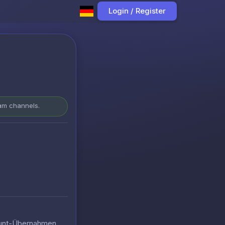
Login / Register
ram channels.
count-Übernahmen