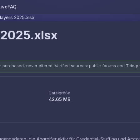
Live
FAQ
Skip to content
layers 2025.xlsx
 2025.xlsx
er purchased, never altered. Verified sources: public forums and Teleg
Dateigröße
42.65 MB
ugangsdaten, die Angreifer aktiv für Credential-Stuffing und Ac