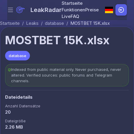
Startseite
LeakRadar
Funktionen
Preise
Menu
Skip to content
Live
FAQ
Startseite
/
Leaks
/
database
/
MOSTBET 15K.xlsx
MOSTBET 15K.xlsx
database
Indexed from public material only. Never purchased, never
altered. Verified sources: public forums and Telegram
channels.
Dateidetails
Anzahl Datensätze
20
Dateigröße
2.26 MB