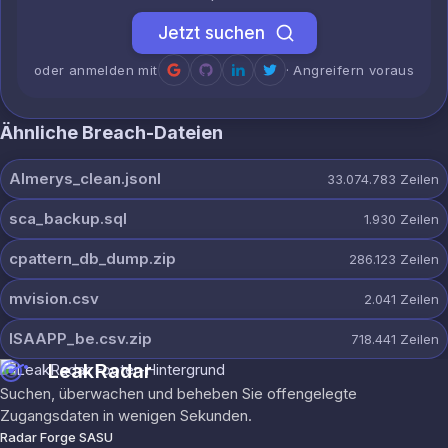
Jetzt suchen
oder anmelden mit
· Angreifern voraus
Ähnliche Breach-Dateien
Almerys_clean.jsonl
33.074.783
Zeilen
sca_backup.sql
1.930
Zeilen
cpattern_db_dump.zip
286.123
Zeilen
mvision.csv
2.041
Zeilen
ISAAPP_be.csv.zip
718.441
Zeilen
LeakRadar
Suchen, überwachen und beheben Sie offengelegte
Zugangsdaten in wenigen Sekunden.
Radar Forge SASU