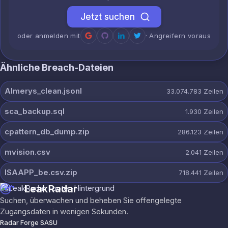
Jetzt suchen
oder anmelden mit
· Angreifern voraus
Ähnliche Breach-Dateien
Almerys_clean.jsonl
33.074.783
Zeilen
sca_backup.sql
1.930
Zeilen
cpattern_db_dump.zip
286.123
Zeilen
mvision.csv
2.041
Zeilen
ISAAPP_be.csv.zip
718.441
Zeilen
LeakRadar
Suchen, überwachen und beheben Sie offengelegte
Zugangsdaten in wenigen Sekunden.
Radar Forge SASU