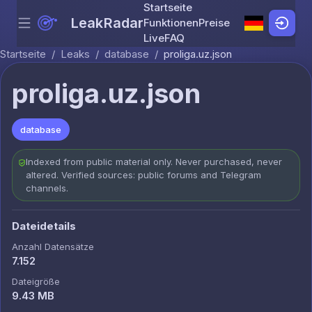
Startseite
LeakRadar
Funktionen
Preise
Menu
Skip to content
Live
FAQ
Startseite
/
Leaks
/
database
/
proliga.uz.json
proliga.uz.json
database
Indexed from public material only. Never purchased, never
altered. Verified sources: public forums and Telegram
channels.
Dateidetails
Anzahl Datensätze
7.152
Dateigröße
9.43 MB