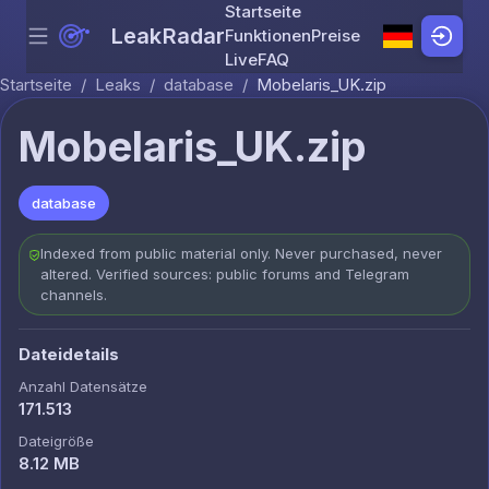
Startseite
LeakRadar
Funktionen
Preise
Menu
Skip to content
Live
FAQ
Startseite
/
Leaks
/
database
/
Mobelaris_UK.zip
Mobelaris_UK.zip
database
Indexed from public material only. Never purchased, never
altered. Verified sources: public forums and Telegram
channels.
Dateidetails
Anzahl Datensätze
171.513
Dateigröße
8.12 MB