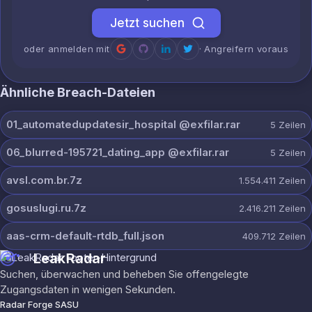
Jetzt suchen
oder anmelden mit
· Angreifern voraus
Ähnliche Breach-Dateien
01_automatedupdatesir_hospital @exfilar.rar
5
Zeilen
06_blurred-195721_dating_app @exfilar.rar
5
Zeilen
avsl.com.br.7z
1.554.411
Zeilen
gosuslugi.ru.7z
2.416.211
Zeilen
aas-crm-default-rtdb_full.json
409.712
Zeilen
LeakRadar
Suchen, überwachen und beheben Sie offengelegte
Zugangsdaten in wenigen Sekunden.
Radar Forge SASU