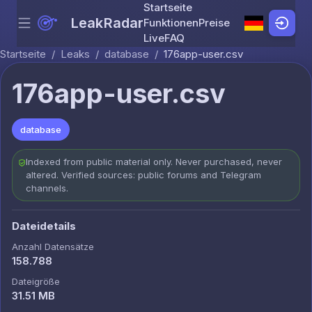
Startseite
LeakRadar
Funktionen
Preise
Menu
Skip to content
Live
FAQ
Startseite
/
Leaks
/
database
/
176app-user.csv
176app-user.csv
database
Indexed from public material only. Never purchased, never
altered. Verified sources: public forums and Telegram
channels.
Dateidetails
Anzahl Datensätze
158.788
Dateigröße
31.51 MB