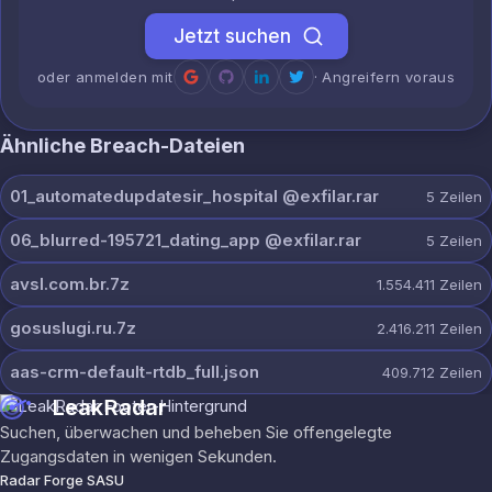
Jetzt suchen
oder anmelden mit
· Angreifern voraus
Ähnliche Breach-Dateien
01_automatedupdatesir_hospital @exfilar.rar
5
Zeilen
06_blurred-195721_dating_app @exfilar.rar
5
Zeilen
avsl.com.br.7z
1.554.411
Zeilen
gosuslugi.ru.7z
2.416.211
Zeilen
aas-crm-default-rtdb_full.json
409.712
Zeilen
LeakRadar
Suchen, überwachen und beheben Sie offengelegte
Zugangsdaten in wenigen Sekunden.
Radar Forge SASU