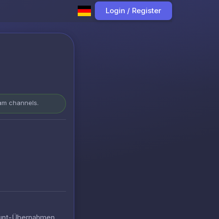
Login / Register
ram channels.
count-Übernahmen