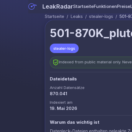
LeakRadar
Startseite
Funktionen
Preise
Startseite
/
Leaks
/
stealer-logs
/
501-8
501-870K_plut
stealer-logs
Indexed from public material only. Nev
Dateidetails
Anzahl Datensätze
870.041
Indexiert am
19. Mai 2026
Warum das wichtig ist
Datenleck-Dateien enthalten geleakte Z