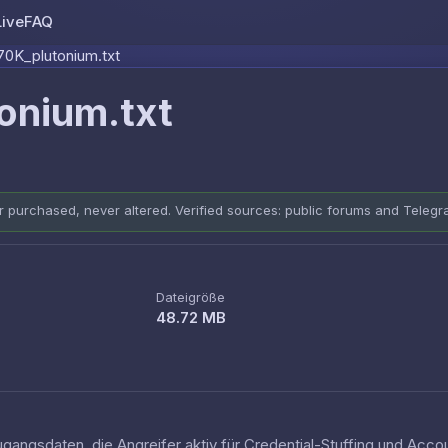
Live
FAQ
Skip to content
70K_plutonium.txt
onium.txt
er purchased, never altered. Verified sources: public forums and Teleg
Dateigröße
48.72 MB
ugangsdaten, die Angreifer aktiv für Credential-Stuffing und Ac