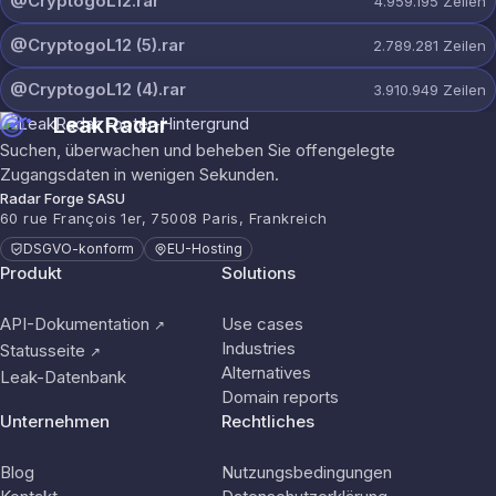
@CryptogoL12.rar
4.959.195
Zeilen
@CryptogoL12 (5).rar
2.789.281
Zeilen
@CryptogoL12 (4).rar
3.910.949
Zeilen
LeakRadar
Suchen, überwachen und beheben Sie offengelegte
Zugangsdaten in wenigen Sekunden.
Radar Forge SASU
60 rue François 1er, 75008 Paris, Frankreich
DSGVO-konform
EU-Hosting
Produkt
Solutions
API-Dokumentation
Use cases
↗
Industries
Statusseite
↗
Alternatives
Leak-Datenbank
Domain reports
Unternehmen
Rechtliches
Blog
Nutzungsbedingungen