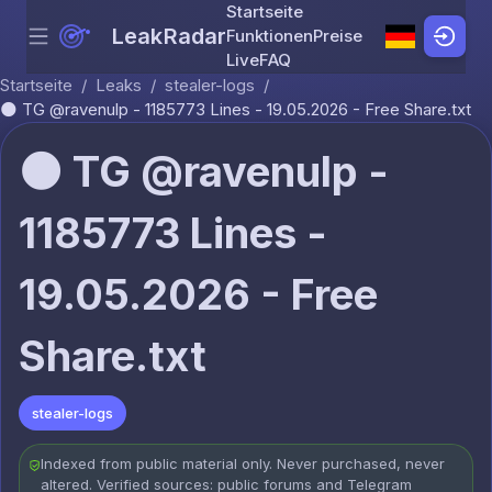
Startseite
LeakRadar
Funktionen
Preise
Menu
Skip to content
Live
FAQ
Startseite
/
Leaks
/
stealer-logs
/
🌑 TG @ravenulp - 1185773 Lines - 19.05.2026 - Free Share.txt
🌑 TG @ravenulp -
1185773 Lines -
19.05.2026 - Free
Share.txt
stealer-logs
Indexed from public material only. Never purchased, never
altered. Verified sources: public forums and Telegram