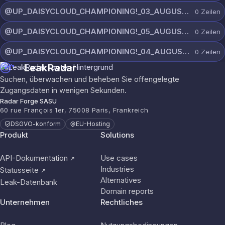
@UP_DAISYCLOUD_CHAMPIONING!_03_AUGUST_7865_ON_CHANNEL.rar
0
Zeilen
@UP_DAISYCLOUD_CHAMPIONING!_05_AUGUST_6961_ON_CHANNEL.rar
0
Zeilen
@UP_DAISYCLOUD_CHAMPIONING!_04_AUGUST_6420_ON_CHANNEL.rar
0
Zeilen
LeakRadar
Suchen, überwachen und beheben Sie offengelegte
Zugangsdaten in wenigen Sekunden.
Radar Forge SASU
60 rue François 1er, 75008 Paris, Frankreich
DSGVO-konform
EU-Hosting
Produkt
Solutions
API-Dokumentation
Use cases
↗
Industries
Statusseite
↗
Alternatives
Leak-Datenbank
Domain reports
Unternehmen
Rechtliches