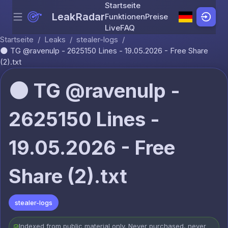
Startseite
LeakRadar
Funktionen
Preise
Menu
Skip to content
Live
FAQ
Startseite
/
Leaks
/
stealer-logs
/
🌑 TG @ravenulp - 2625150 Lines - 19.05.2026 - Free Share
(2).txt
🌑 TG @ravenulp -
2625150 Lines -
19.05.2026 - Free
Share (2).txt
stealer-logs
Indexed from public material only. Never purchased, never