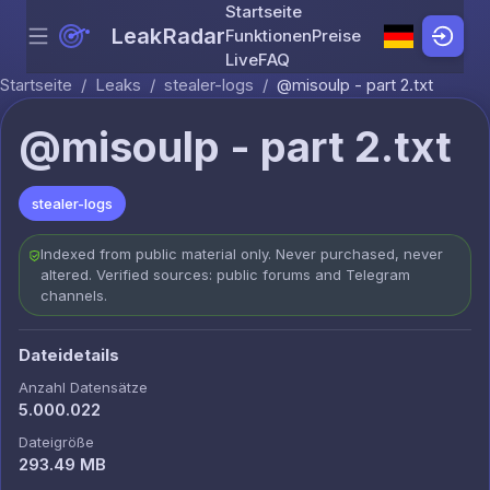
Startseite
LeakRadar
Funktionen
Preise
Menu
Skip to content
Live
FAQ
Startseite
/
Leaks
/
stealer-logs
/
@misoulp - part 2.txt
@misoulp - part 2.txt
stealer-logs
Indexed from public material only. Never purchased, never
altered. Verified sources: public forums and Telegram
channels.
Dateidetails
Anzahl Datensätze
5.000.022
Dateigröße
293.49 MB