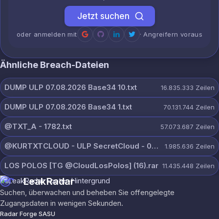
Jetzt suchen
oder anmelden mit
· Angreifern voraus
Ähnliche Breach-Dateien
DUMP ULP 07.08.2026 Base34 10.txt
16.835.333
Zeilen
DUMP ULP 07.08.2026 Base34 1.txt
70.131.744
Zeilen
@TXT_A - 1782.txt
57.073.687
Zeilen
@KURTXTCLOUD - ULP SecretCloud - 07 August 2026.txt
1.985.636
Zeilen
LOS POLOS [TG @CloudLosPolos] (16).rar
11.435.448
Zeilen
LeakRadar
Suchen, überwachen und beheben Sie offengelegte
Zugangsdaten in wenigen Sekunden.
Radar Forge SASU