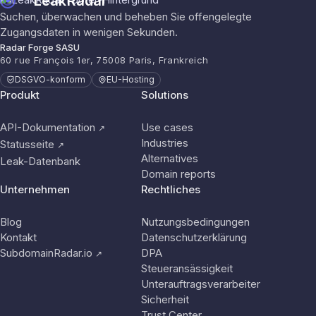
LeakRadar
Suchen, überwachen und beheben Sie offengelegte
Zugangsdaten in wenigen Sekunden.
Radar Forge SASU
60 rue François 1er, 75008 Paris, Frankreich
DSGVO-konform
EU-Hosting
Produkt
Solutions
API-Dokumentation
Use cases
↗
Industries
Statusseite
↗
Alternatives
Leak-Datenbank
Domain reports
Unternehmen
Rechtliches
Blog
Nutzungsbedingungen
Kontakt
Datenschutzerklärung
SubdomainRadar.io
DPA
↗
Steueransässigkeit
Unterauftragsverarbeiter
Sicherheit
Trust Center