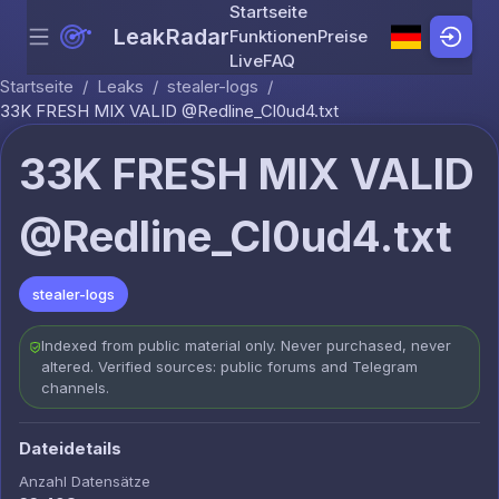
Startseite
LeakRadar
Funktionen
Preise
Menu
Skip to content
Live
FAQ
Startseite
/
Leaks
/
stealer-logs
/
33K FRESH MIX VALID @Redline_Cl0ud4.txt
33K FRESH MIX VALID
@Redline_Cl0ud4.txt
stealer-logs
Indexed from public material only. Never purchased, never
altered. Verified sources: public forums and Telegram
channels.
Dateidetails
Anzahl Datensätze