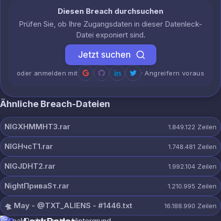
Diesen Breach durchsuchen
Prüfen Sie, ob Ihre Zugangsdaten in dieser Datenleck-
Datei exponiert sind.
Jetzt suchen
oder anmelden mit
· Angreifern voraus
Ähnliche Breach-Dateien
NIGXHMMHT3.rar
1.849.122
Zeilen
NIGHчсT1.rar
1.748.481
Zeilen
NIGJDHT2.rar
1.992.104
Zeilen
NightПриваSт.rar
1.210.995
Zeilen
🛸 May - @TXT_ALIENS - #1446.txt
16.188.990
Zeilen