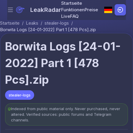
Startseite
LeakRadar
Funktionen
Preise
Menu
Skip to content
Live
FAQ
Startseite
/
Leaks
/
stealer-logs
/
Borwita Logs [24-01-2022] Part 1 [478 Pcs].zip
Borwita Logs [24-01-
2022] Part 1 [478
Pcs].zip
stealer-logs
Indexed from public material only. Never purchased, never
altered. Verified sources: public forums and Telegram
channels.