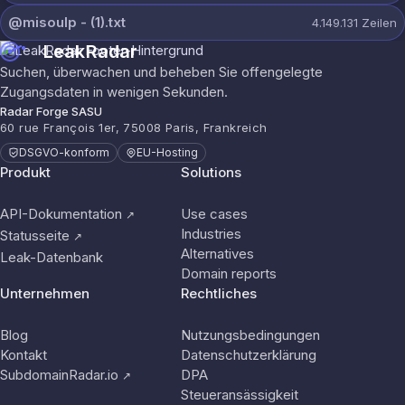
@misoulp - (1).txt
4.149.131
Zeilen
LeakRadar
Suchen, überwachen und beheben Sie offengelegte
Zugangsdaten in wenigen Sekunden.
Radar Forge SASU
60 rue François 1er, 75008 Paris, Frankreich
DSGVO-konform
EU-Hosting
Produkt
Solutions
API-Dokumentation
Use cases
↗
Industries
Statusseite
↗
Alternatives
Leak-Datenbank
Domain reports
Unternehmen
Rechtliches
Blog
Nutzungsbedingungen
Kontakt
Datenschutzerklärung
SubdomainRadar.io
DPA
↗
Steueransässigkeit