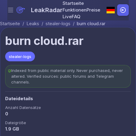
Startseite
LeakRadar
Funktionen
Preise
Menu
Skip to content
Live
FAQ
Startseite
/
Leaks
/
stealer-logs
/
burn cloud.rar
burn cloud.rar
stealer-logs
Indexed from public material only. Never purchased, never
altered. Verified sources: public forums and Telegram
channels.
Dateidetails
Anzahl Datensätze
0
Dateigröße
1.9 GB