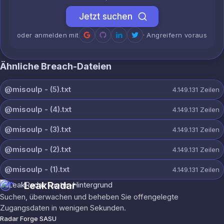
Jetzt suchen
oder anmelden mit
· Angreifern voraus
Ähnliche Breach-Dateien
@misoulp - (5).txt
4.149.131
Zeilen
@misoulp - (4).txt
4.149.131
Zeilen
@misoulp - (3).txt
4.149.131
Zeilen
@misoulp - (2).txt
4.149.131
Zeilen
@misoulp - (1).txt
4.149.131
Zeilen
LeakRadar
Suchen, überwachen und beheben Sie offengelegte
Zugangsdaten in wenigen Sekunden.
Radar Forge SASU