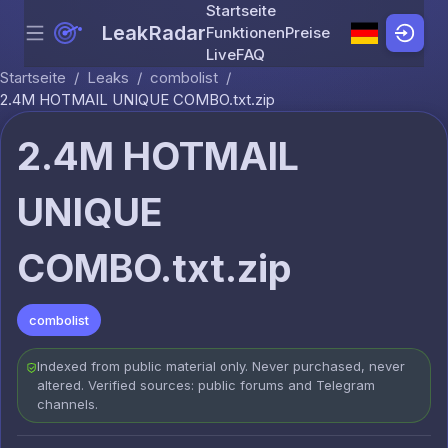
Startseite
LeakRadar
Funktionen
Preise
Menu
Skip to content
Live
FAQ
Startseite
/
Leaks
/
combolist
/
2.4M HOTMAIL UNIQUE COMBO.txt.zip
2.4M HOTMAIL
UNIQUE
COMBO.txt.zip
combolist
Indexed from public material only. Never purchased, never
altered. Verified sources: public forums and Telegram
channels.