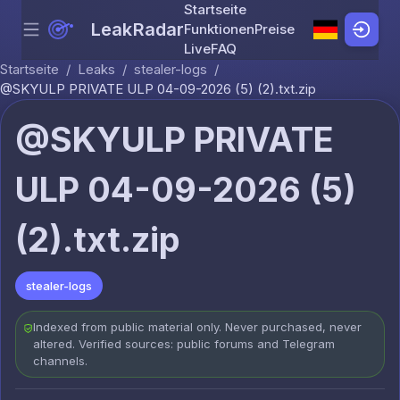
Startseite
LeakRadar
Funktionen
Preise
Menu
Skip to content
Live
FAQ
Startseite
/
Leaks
/
stealer-logs
/
@SKYULP PRIVATE ULP 04-09-2026 (5) (2).txt.zip
@SKYULP PRIVATE
ULP 04-09-2026 (5)
(2).txt.zip
stealer-logs
Indexed from public material only. Never purchased, never
altered. Verified sources: public forums and Telegram
channels.