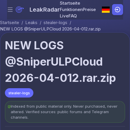
Startseite
LeakRadar
Funktionen
Preise
Menu
Skip to content
Live
FAQ
Startseite
/
Leaks
/
stealer-logs
/
NEW LOGS @SniperULPCloud 2026-04-012.rar.zip
NEW LOGS
@SniperULPCloud
2026-04-012.rar.zip
stealer-logs
Indexed from public material only. Never purchased, never
altered. Verified sources: public forums and Telegram
channels.