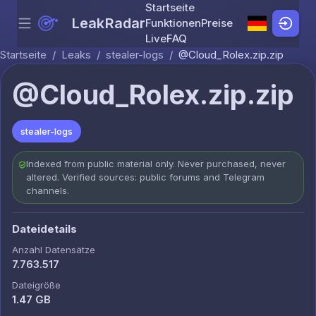
Startseite
LeakRadar
Funktionen
Preise
Menu
Skip to content
Live
FAQ
Startseite
/
Leaks
/
stealer-logs
/
@Cloud_Rolex.zip.zip
@Cloud_Rolex.zip.zip
stealer-logs
Indexed from public material only. Never purchased, never
altered. Verified sources: public forums and Telegram
channels.
Dateidetails
Anzahl Datensätze
7.763.517
Dateigröße
1.47 GB