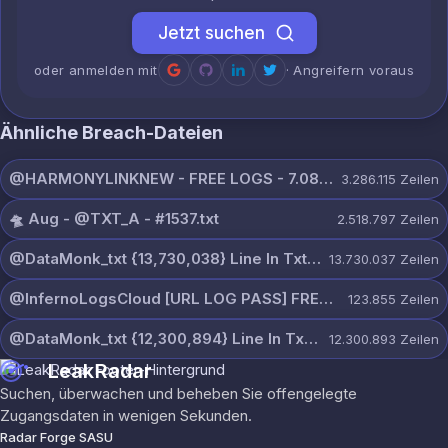
Jetzt suchen
oder anmelden mit
· Angreifern voraus
Ähnliche Breach-Dateien
@HARMONYLINKNEW - FREE LOGS - 7.08.26.rar
3.286.115
Zeilen
🛸 Aug - @TXT_A - #1537.txt
2.518.797
Zeilen
@DataMonk_txt {13,730,038} Line In Txt.txt
13.730.037
Zeilen
@InfernoLogsCloud [URL LOG PASS] FREE#218.txt
123.855
Zeilen
@DataMonk_txt {12,300,894} Line In Txt.txt
12.300.893
Zeilen
LeakRadar
Suchen, überwachen und beheben Sie offengelegte
Zugangsdaten in wenigen Sekunden.
Radar Forge SASU