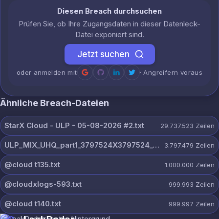
Diesen Breach durchsuchen
Prüfen Sie, ob Ihre Zugangsdaten in dieser Datenleck-
Datei exponiert sind.
Jetzt suchen
oder anmelden mit
· Angreifern voraus
Ähnliche Breach-Dateien
StarX Cloud - ULP - 05-08-2026 #2.txt
29.737.523
Zeilen
ULP_MIX_UHQ_part1_3797524X3797524_@dextercloud7.txt
3.797.479
Zeilen
@cloud t135.txt
1.000.000
Zeilen
@cloudxlogs-593.txt
999.993
Zeilen
@cloud t140.txt
999.997
Zeilen