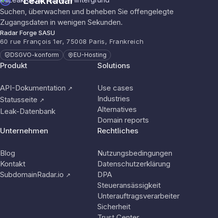
LeakRadar
Suchen, überwachen und beheben Sie offengelegte
Zugangsdaten in wenigen Sekunden.
Radar Forge SASU
60 rue François 1er, 75008 Paris, Frankreich
DSGVO-konform
EU-Hosting
Produkt
Solutions
API-Dokumentation
Use cases
↗
Industries
Statusseite
↗
Alternatives
Leak-Datenbank
Domain reports
Unternehmen
Rechtliches
Blog
Nutzungsbedingungen
Kontakt
Datenschutzerklärung
SubdomainRadar.io
DPA
↗
Steueransässigkeit
Unterauftragsverarbeiter
Sicherheit
Trust Center