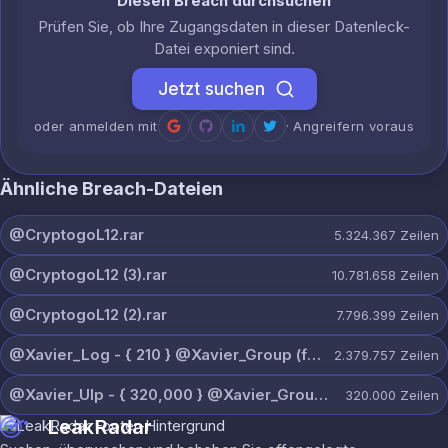
Diesen Breach durchsuchen
Prüfen Sie, ob Ihre Zugangsdaten in dieser Datenleck-
Datei exponiert sind.
Jetzt suchen
oder anmelden mit
· Angreifern voraus
Ähnliche Breach-Dateien
@CryptogoL12.rar
5.324.367
Zeilen
@CryptogoL12 (3).rar
10.781.658
Zeilen
@CryptogoL12 (2).rar
7.796.399
Zeilen
@Xavier_Log - { 210 } @Xavier_Group (free).rar
2.379.757
Zeilen
@Xavier_Ulp - { 320,000 } @Xavier_Group.txt
320.000
Zeilen
LeakRadar