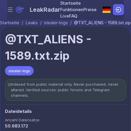
Startseite
LeakRadar
Funktionen
Preise
Menu
Skip to content
Live
FAQ
Startseite
/
Leaks
/
stealer-logs
/
@TXT_ALIENS - 1589.txt.zip
@TXT_ALIENS -
1589.txt.zip
stealer-logs
Indexed from public material only. Never purchased, never
altered. Verified sources: public forums and Telegram
channels.
Dateidetails
Anzahl Datensätze
50.983.172