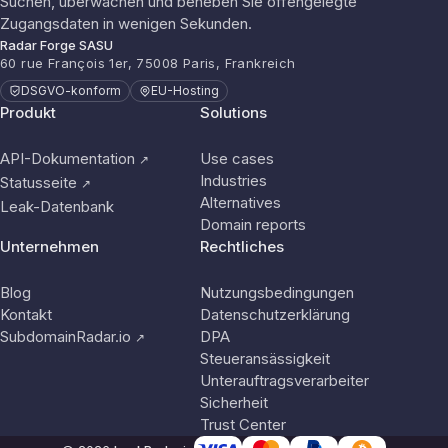
Suchen, überwachen und beheben Sie offengelegte
Zugangsdaten in wenigen Sekunden.
Radar Forge SASU
60 rue François 1er, 75008 Paris, Frankreich
DSGVO-konform
EU-Hosting
Produkt
Solutions
API-Dokumentation
Use cases
↗
Industries
Statusseite
↗
Alternatives
Leak-Datenbank
Domain reports
Unternehmen
Rechtliches
Blog
Nutzungsbedingungen
Kontakt
Datenschutzerklärung
SubdomainRadar.io
DPA
↗
Steueransässigkeit
Unterauftragsverarbeiter
Sicherheit
Trust Center