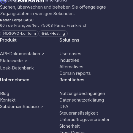
LeakRadar
Suchen, überwachen und beheben Sie offengelegte
Zugangsdaten in wenigen Sekunden.
Radar Forge SASU
60 rue François 1er, 75008 Paris, Frankreich
DSGVO-konform
EU-Hosting
Produkt
Solutions
API-Dokumentation
Use cases
↗
Industries
Statusseite
↗
Alternatives
Leak-Datenbank
Domain reports
Unternehmen
Rechtliches
Blog
Nutzungsbedingungen
Kontakt
Datenschutzerklärung
SubdomainRadar.io
DPA
↗
Steueransässigkeit
Unterauftragsverarbeiter
Sicherheit
Trust Center