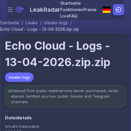
Startseite
LeakRadar
Funktionen
Preise
Menu
Skip to content
Live
FAQ
Startseite
/
Leaks
/
stealer-logs
/
Echo Cloud - Logs - 13-04-2026.zip.zip
Echo Cloud - Logs -
13-04-2026.zip.zip
stealer-logs
Indexed from public material only. Never purchased, never
altered. Verified sources: public forums and Telegram
channels.
Dateidetails
Anzahl Datensätze