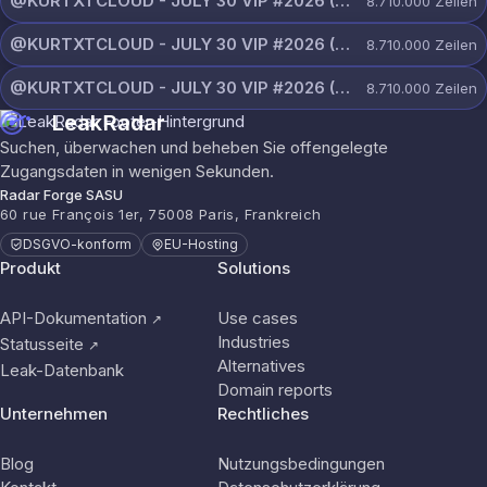
@KURTXTCLOUD - JULY 30 VIP #2026 (68).txt
8.710.000
Zeilen
@KURTXTCLOUD - JULY 30 VIP #2026 (67).txt
8.710.000
Zeilen
@KURTXTCLOUD - JULY 30 VIP #2026 (66).txt
8.710.000
Zeilen
LeakRadar
Suchen, überwachen und beheben Sie offengelegte
Zugangsdaten in wenigen Sekunden.
Radar Forge SASU
60 rue François 1er, 75008 Paris, Frankreich
DSGVO-konform
EU-Hosting
Produkt
Solutions
API-Dokumentation
Use cases
↗
Industries
Statusseite
↗
Alternatives
Leak-Datenbank
Domain reports
Unternehmen
Rechtliches
Blog
Nutzungsbedingungen