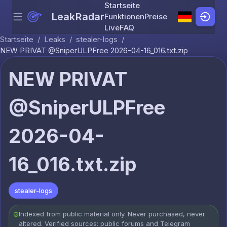
Startseite
LeakRadar
Funktionen
Preise
Menu
Skip to content
Live
FAQ
Startseite
/
Leaks
/
stealer-logs
/
NEW PRIVAT @SniperULPFree 2026-04-16_016.txt.zip
NEW PRIVAT
@SniperULPFree
2026-04-
16_016.txt.zip
stealer-logs
Indexed from public material only. Never purchased, never
altered. Verified sources: public forums and Telegram