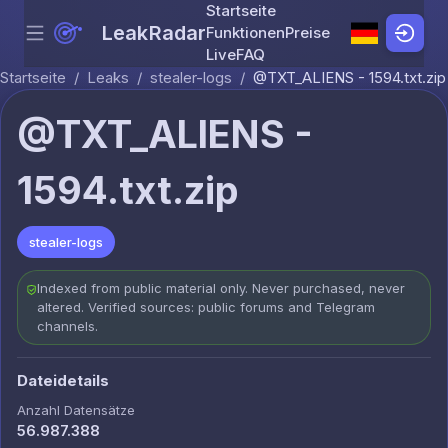
Startseite
LeakRadar
Funktionen
Preise
Menu
Skip to content
Live
FAQ
Startseite
/
Leaks
/
stealer-logs
/
@TXT_ALIENS - 1594.txt.zip
@TXT_ALIENS -
1594.txt.zip
stealer-logs
Indexed from public material only. Never purchased, never
altered. Verified sources: public forums and Telegram
channels.
Dateidetails
Anzahl Datensätze
56.987.388