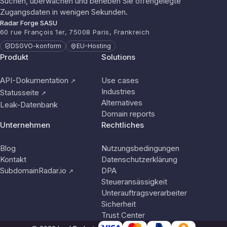
Suchen, überwachen und beheben Sie offengelegte
Zugangsdaten in wenigen Sekunden.
Radar Forge SASU
60 rue François 1er, 75008 Paris, Frankreich
DSGVO-konform
EU-Hosting
Produkt
Solutions
API-Dokumentation
Use cases
↗
Industries
Statusseite
↗
Alternatives
Leak-Datenbank
Domain reports
Unternehmen
Rechtliches
Blog
Nutzungsbedingungen
Kontakt
Datenschutzerklärung
SubdomainRadar.io
DPA
↗
Steueransässigkeit
Unterauftragsverarbeiter
Sicherheit
Trust Center