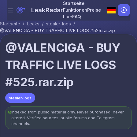
Startseite
LeakRadar
Funktionen
Preise
Menu
Skip to content
Live
FAQ
Startseite
/
Leaks
/
stealer-logs
/
@VALENCIGA - BUY TRAFFIC LIVE LOGS #525.rar.zip
@VALENCIGA - BUY
TRAFFIC LIVE LOGS
#525.rar.zip
stealer-logs
Indexed from public material only. Never purchased, never
altered. Verified sources: public forums and Telegram
channels.