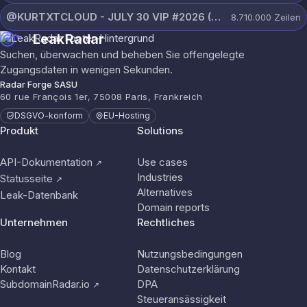
@KURTXTCLOUD - JULY 30 VIP #2026 (62).txt
8.710.000
Zeilen
LeakRadar
Suchen, überwachen und beheben Sie offengelegte
Zugangsdaten in wenigen Sekunden.
Radar Forge SASU
60 rue François 1er, 75008 Paris, Frankreich
DSGVO-konform
EU-Hosting
Produkt
Solutions
API-Dokumentation
Use cases
↗
Industries
Statusseite
↗
Alternatives
Leak-Datenbank
Domain reports
Unternehmen
Rechtliches
Blog
Nutzungsbedingungen
Kontakt
Datenschutzerklärung
SubdomainRadar.io
DPA
↗
Steueransässigkeit