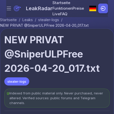
Startseite
LeakRadar
Funktionen
Preise
Menu
Skip to content
Live
FAQ
Startseite
/
Leaks
/
stealer-logs
/
NEW PRIVAT @SniperULPFree 2026-04-20_017.txt
NEW PRIVAT
@SniperULPFree
2026-04-20_017.txt
stealer-logs
Indexed from public material only. Never purchased, never
altered. Verified sources: public forums and Telegram
channels.