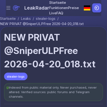
Startseite
LeakRadar
Funktionen
Preise
Menu
Skip to content
Live
FAQ
Startseite
/
Leaks
/
stealer-logs
/
NEW PRIVAT @SniperULPFree 2026-04-20_018.txt
NEW PRIVAT
@SniperULPFree
2026-04-20_018.txt
stealer-logs
Indexed from public material only. Never purchased, never
altered. Verified sources: public forums and Telegram
channels.