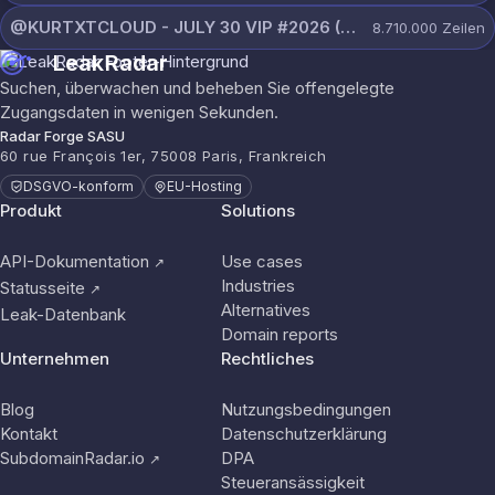
@KURTXTCLOUD - JULY 30 VIP #2026 (62).txt
8.710.000
Zeilen
LeakRadar
Suchen, überwachen und beheben Sie offengelegte
Zugangsdaten in wenigen Sekunden.
Radar Forge SASU
60 rue François 1er, 75008 Paris, Frankreich
DSGVO-konform
EU-Hosting
Produkt
Solutions
API-Dokumentation
Use cases
↗
Industries
Statusseite
↗
Alternatives
Leak-Datenbank
Domain reports
Unternehmen
Rechtliches
Blog
Nutzungsbedingungen
Kontakt
Datenschutzerklärung
SubdomainRadar.io
DPA
↗
Steueransässigkeit