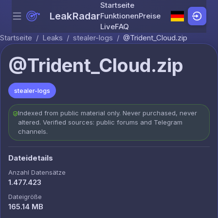
Startseite
LeakRadar
Funktionen
Preise
Menu
Skip to content
Live
FAQ
Startseite
/
Leaks
/
stealer-logs
/
@Trident_Cloud.zip
@Trident_Cloud.zip
stealer-logs
Indexed from public material only. Never purchased, never
altered. Verified sources: public forums and Telegram
channels.
Dateidetails
Anzahl Datensätze
1.477.423
Dateigröße
165.14 MB