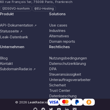
60 rue François 1er, 75008 Paris, Frankreich
DSGVO-konform
EU-Hosting
Produkt
Solutions
API-Dokumentation
Use cases
↗
Industries
Statusseite
↗
Alternatives
Leak-Datenbank
Domain reports
Unternehmen
Rechtliches
Blog
Nutzungsbedingungen
Kontakt
Datenschutzerklärung
SubdomainRadar.io
DPA
↗
Steueransässigkeit
Unterauftragsverarbeiter
Sicherheit
Trust Center
Datenloeschung
© 2026
LeakRadar.io