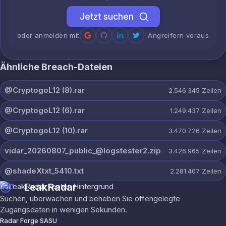
Jetzt suchen
oder anmelden mit
· Angreifern voraus
Ähnliche Breach-Dateien
@CryptogoL12 (8).rar
2.546.345
Zeilen
@CryptogoL12 (6).rar
1.249.437
Zeilen
@CryptogoL12 (10).rar
3.470.726
Zeilen
vidar_20260807_public_@logstester2.zip
3.426.965
Zeilen
@shadeXtxt_5410.txt
2.281.407
Zeilen
LeakRadar
Suchen, überwachen und beheben Sie offengelegte
Zugangsdaten in wenigen Sekunden.
Radar Forge SASU