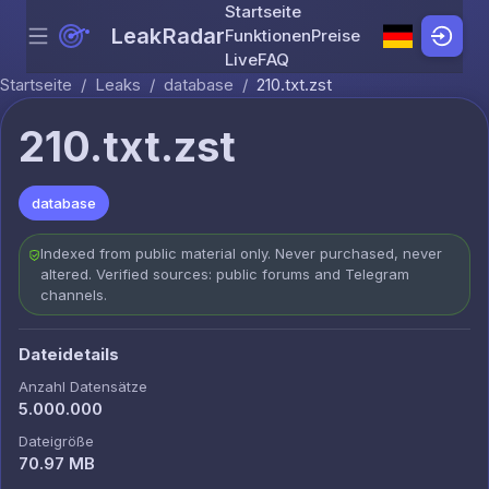
Startseite
LeakRadar
Funktionen
Preise
Menu
Skip to content
Live
FAQ
Startseite
/
Leaks
/
database
/
210.txt.zst
210.txt.zst
database
Indexed from public material only. Never purchased, never
altered. Verified sources: public forums and Telegram
channels.
Dateidetails
Anzahl Datensätze
5.000.000
Dateigröße
70.97 MB