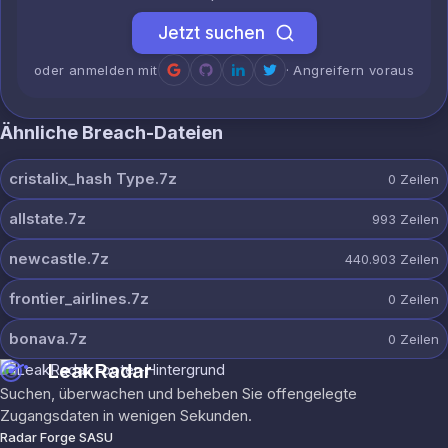
Jetzt suchen
oder anmelden mit
· Angreifern voraus
Ähnliche Breach-Dateien
cristalix_hash Type.7z
0
Zeilen
allstate.7z
993
Zeilen
newcastle.7z
440.903
Zeilen
frontier_airlines.7z
0
Zeilen
bonava.7z
0
Zeilen
LeakRadar
Suchen, überwachen und beheben Sie offengelegte
Zugangsdaten in wenigen Sekunden.
Radar Forge SASU