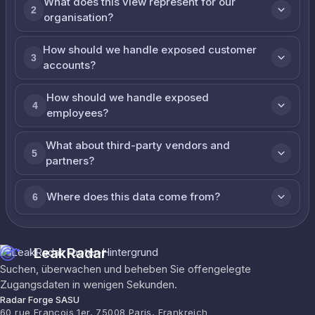
What does this view represent for our
2
organisation?
How should we handle exposed customer
3
accounts?
How should we handle exposed
4
employees?
What about third-party vendors and
5
partners?
Where does this data come from?
6
LeakRadar
Suchen, überwachen und beheben Sie offengelegte
Zugangsdaten in wenigen Sekunden.
Radar Forge SASU
60 rue François 1er, 75008 Paris, Frankreich