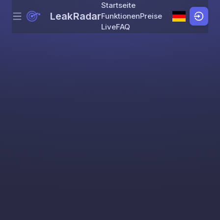
Startseite
LeakRadar
Funktionen
Preise
Menu
Skip to content
Live
FAQ