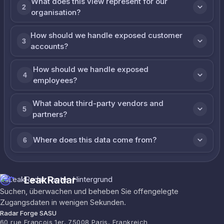
What does this view represent for our
2
organisation?
How should we handle exposed customer
3
accounts?
How should we handle exposed
4
employees?
What about third-party vendors and
5
partners?
Where does this data come from?
6
LeakRadar
Suchen, überwachen und beheben Sie offengelegte
Zugangsdaten in wenigen Sekunden.
Radar Forge SASU
60 rue François 1er, 75008 Paris, Frankreich