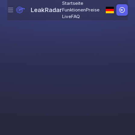
Startseite
LeakRadar
Funktionen
Preise
Menu
Skip to content
Live
FAQ