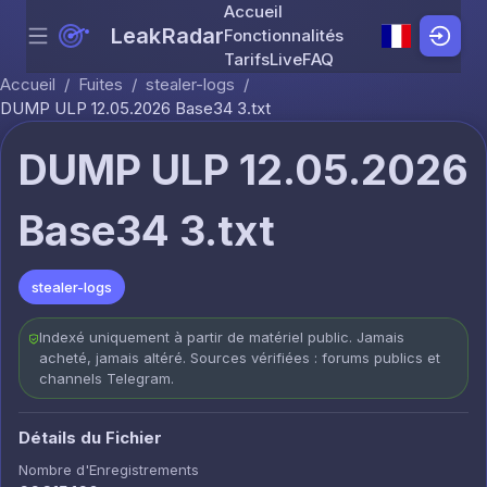
Accueil
LeakRadar
Fonctionnalités
Menu
Skip to content
Tarifs
Live
FAQ
Accueil
/
Fuites
/
stealer-logs
/
DUMP ULP 12.05.2026 Base34 3.txt
DUMP ULP 12.05.2026
Base34 3.txt
stealer-logs
Indexé uniquement à partir de matériel public. Jamais
acheté, jamais altéré. Sources vérifiées : forums publics et
channels Telegram.
Détails du Fichier
Nombre d'Enregistrements