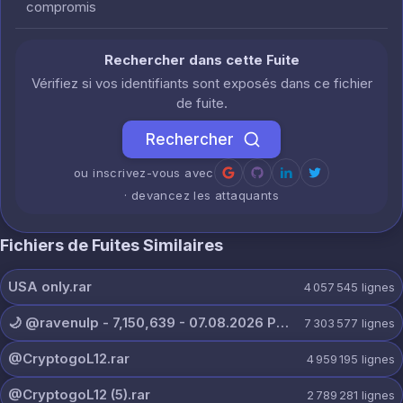
compromis
Rechercher dans cette Fuite
Vérifiez si vos identifiants sont exposés dans ce fichier
de fuite.
Rechercher
ou inscrivez-vous avec
· devancez les attaquants
Fichiers de Fuites Similaires
USA only.rar
4 057 545
lignes
🌙 @ravenulp - 7,150,639 - 07.08.2026 PRIVATE.txt
7 303 577
lignes
@CryptogoL12.rar
4 959 195
lignes
@CryptogoL12 (5).rar
2 789 281
lignes