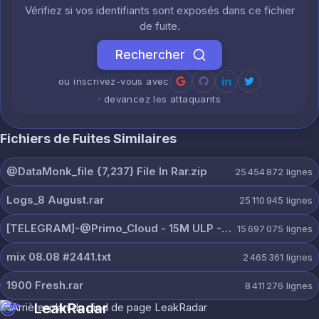
Vérifiez si vos identifiants sont exposés dans ce fichier
de fuite.
Rechercher
ou inscrivez-vous avec
· devancez les attaquants
Fichiers de Fuites Similaires
@DataMonk_file {7,237} File In Rar.zip
25 454 872
lignes
Logs_8 August.rar
25 110 945
lignes
[TELEGRAM]-@Primo_Cloud - 15M ULP - 8 AUG.txt
15 697 075
lignes
mix 08.08 #2441.txt
2 465 361
lignes
1900 Fresh.rar
8 411 276
lignes
LeakRadar