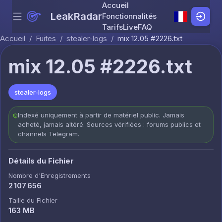
Accueil
LeakRadar
Fonctionnalités
Menu
Skip to content
Tarifs
Live
FAQ
Accueil
/
Fuites
/
stealer-logs
/
mix 12.05 #2226.txt
mix 12.05 #2226.txt
stealer-logs
Indexé uniquement à partir de matériel public. Jamais
acheté, jamais altéré. Sources vérifiées : forums publics et
channels Telegram.
Détails du Fichier
Nombre d'Enregistrements
2 107 656
Taille du Fichier
163 MB