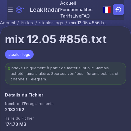
Accueil
LeakRadar
Fonctionnalités
Menu
Skip to content
Tarifs
Live
FAQ
Accueil
/
Fuites
/
stealer-logs
/
mix 12.05 #856.txt
mix 12.05 #856.txt
stealer-logs
Indexé uniquement à partir de matériel public. Jamais
acheté, jamais altéré. Sources vérifiées : forums publics et
channels Telegram.
Détails du Fichier
Nombre d'Enregistrements
2 183 292
Taille du Fichier
174.73 MB