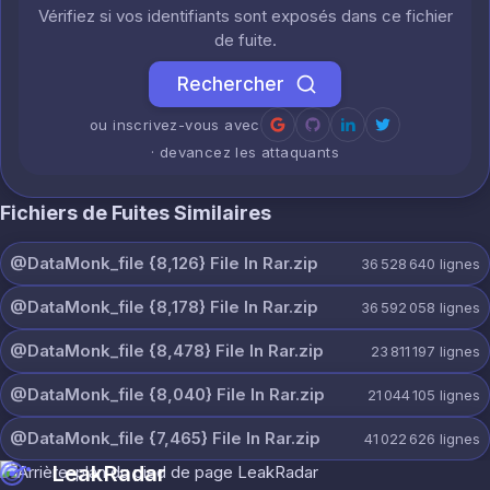
Vérifiez si vos identifiants sont exposés dans ce fichier
de fuite.
Rechercher
ou inscrivez-vous avec
· devancez les attaquants
Fichiers de Fuites Similaires
@DataMonk_file {8,126} File In Rar.zip
36 528 640
lignes
@DataMonk_file {8,178} File In Rar.zip
36 592 058
lignes
@DataMonk_file {8,478} File In Rar.zip
23 811 197
lignes
@DataMonk_file {8,040} File In Rar.zip
21 044 105
lignes
@DataMonk_file {7,465} File In Rar.zip
41 022 626
lignes
LeakRadar