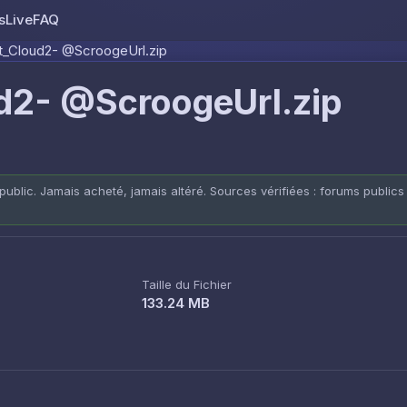
s
Live
FAQ
Skip to content
t_Cloud2- @ScroogeUrl.zip
d2- @ScroogeUrl.zip
public. Jamais acheté, jamais altéré. Sources vérifiées : forums publics
Taille du Fichier
133.24 MB