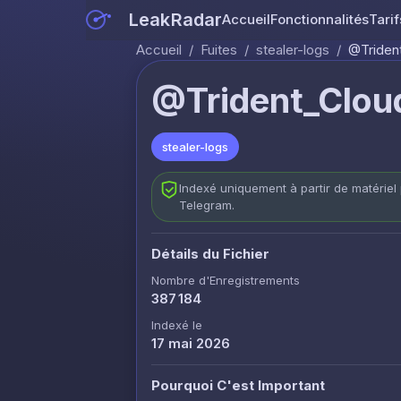
LeakRadar
Accueil
Fonctionnalités
Tarif
Accueil
/
Fuites
/
stealer-logs
/
@Triden
@Trident_Clou
stealer-logs
Indexé uniquement à partir de matériel 
Telegram.
Détails du Fichier
Nombre d'Enregistrements
387 184
Indexé le
17 mai 2026
Pourquoi C'est Important