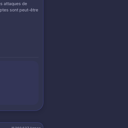
es attaques de
mptes sont peut-être
11 260 637
lignes