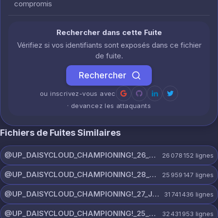
compromis
Rechercher dans cette Fuite
Vérifiez si vos identifiants sont exposés dans ce fichier
de fuite.
Rechercher
ou inscrivez-vous avec
· devancez les attaquants
Fichiers de Fuites Similaires
@UP_DAISYCLOUD_CHAMPIONING!_26_JULY_5597_ON_CHANNEL.rar
26 078 152
lignes
@UP_DAISYCLOUD_CHAMPIONING!_28_JULY_5218_ON_CHANNEL.rar
25 959 147
lignes
@UP_DAISYCLOUD_CHAMPIONING!_27_JULY_5982_ON_CHANNEL.rar
31 741 436
lignes
@UP_DAISYCLOUD_CHAMPIONING!_25_JULY_5797_ON_CHANNEL.rar
32 431 953
lignes