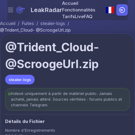
Accueil
LeakRadar
Fonctionnalités
Menu
Skip to content
Tarifs
Live
FAQ
Accueil
/
Fuites
/
stealer-logs
/
@Trident_Cloud- @ScroogeUrl.zip
@Trident_Cloud-
@ScroogeUrl.zip
stealer-logs
Indexé uniquement à partir de matériel public. Jamais
acheté, jamais altéré. Sources vérifiées : forums publics et
channels Telegram.
Détails du Fichier
Nombre d'Enregistrements