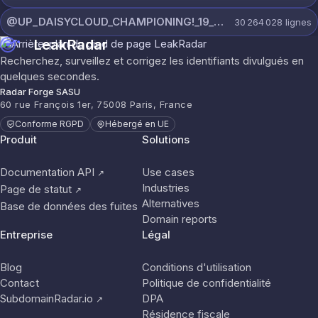
@UP_DAISYCLOUD_CHAMPIONING!_19_JULY_5790_ON_CHANNEL.rar
30 264 028
lignes
LeakRadar
Recherchez, surveillez et corrigez les identifiants divulgués en
quelques secondes.
Radar Forge SASU
60 rue François 1er, 75008 Paris, France
Conforme RGPD
Hébergé en UE
Produit
Solutions
Documentation API
Use cases
↗
Industries
Page de statut
↗
Alternatives
Base de données des fuites
Domain reports
Entreprise
Légal
Blog
Conditions d'utilisation
Contact
Politique de confidentialité
SubdomainRadar.io
DPA
↗
Résidence fiscale