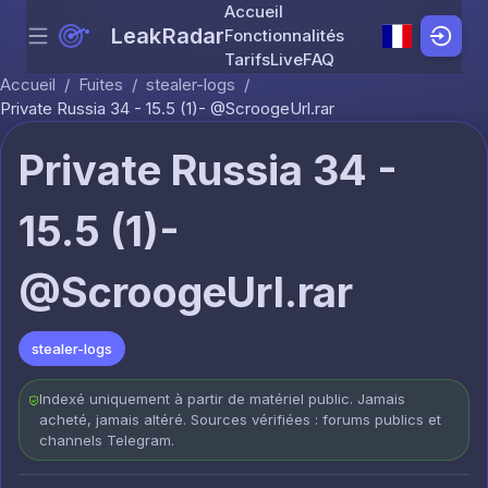
Accueil
LeakRadar
Fonctionnalités
Menu
Skip to content
Tarifs
Live
FAQ
Accueil
/
Fuites
/
stealer-logs
/
Private Russia 34 - 15.5 (1)- @ScroogeUrl.rar
Private Russia 34 -
15.5 (1)-
@ScroogeUrl.rar
stealer-logs
Indexé uniquement à partir de matériel public. Jamais
acheté, jamais altéré. Sources vérifiées : forums publics et
channels Telegram.