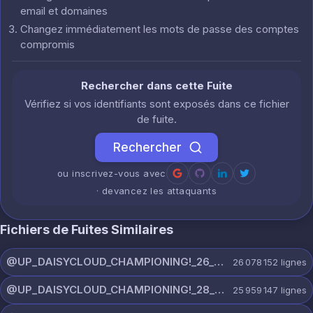
email et domaines
Changez immédiatement les mots de passe des comptes
compromis
Rechercher dans cette Fuite
Vérifiez si vos identifiants sont exposés dans ce fichier
de fuite.
Rechercher
ou inscrivez-vous avec
· devancez les attaquants
Fichiers de Fuites Similaires
@UP_DAISYCLOUD_CHAMPIONING!_26_JULY_5597_ON_CHANNEL.rar
26 078 152
lignes
@UP_DAISYCLOUD_CHAMPIONING!_28_JULY_5218_ON_CHANNEL.rar
25 959 147
lignes