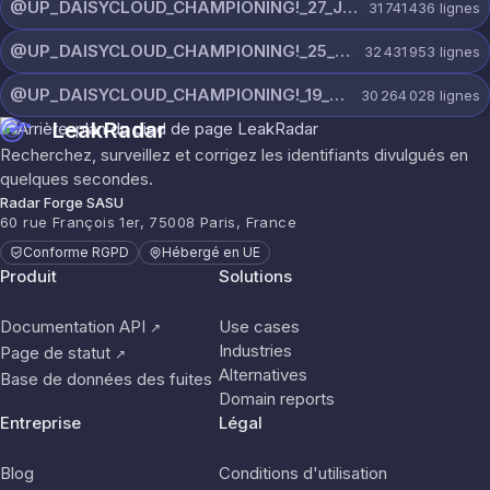
@UP_DAISYCLOUD_CHAMPIONING!_27_JULY_5982_ON_CHANNEL.rar
31 741 436
lignes
@UP_DAISYCLOUD_CHAMPIONING!_25_JULY_5797_ON_CHANNEL.rar
32 431 953
lignes
@UP_DAISYCLOUD_CHAMPIONING!_19_JULY_5790_ON_CHANNEL.rar
30 264 028
lignes
LeakRadar
Recherchez, surveillez et corrigez les identifiants divulgués en
quelques secondes.
Radar Forge SASU
60 rue François 1er, 75008 Paris, France
Conforme RGPD
Hébergé en UE
Produit
Solutions
Documentation API
Use cases
↗
Industries
Page de statut
↗
Alternatives
Base de données des fuites
Domain reports
Entreprise
Légal
Blog
Conditions d'utilisation